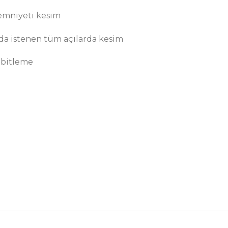
 emniyeti kesim
nda istenen tüm açılarda kesim
sabitleme