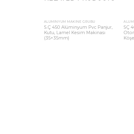
ALÜMINYUM MAKINE GRUBU
ALÜM
Add to
S.Ç 450 Alüminyum Pvc Panjur,
SÇ 4
wishlist
Kutu, Lamel Kesim Makinası
Otom
(35+35mm)
Köşe