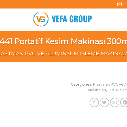
E
441 Portatif Kesim Makinası 30
LASTMAK PVC VE ALÜMINYUM İŞLEME MAKINAL
Categories:
Plastmak PVC ve 
Makinaları
,
PVC Makin
Add to
wishlist