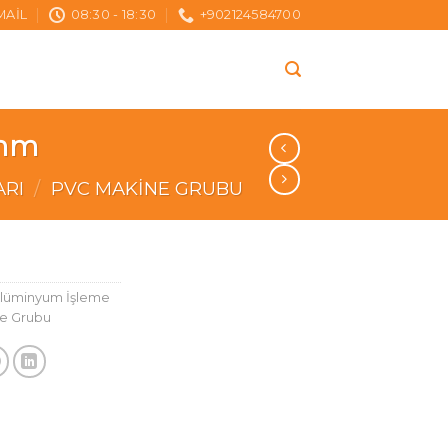
MAIL
08:30 - 18:30
+902124584700
0mm
ARI
/
PVC MAKINE GRUBU
Alüminyum İşleme
e Grubu