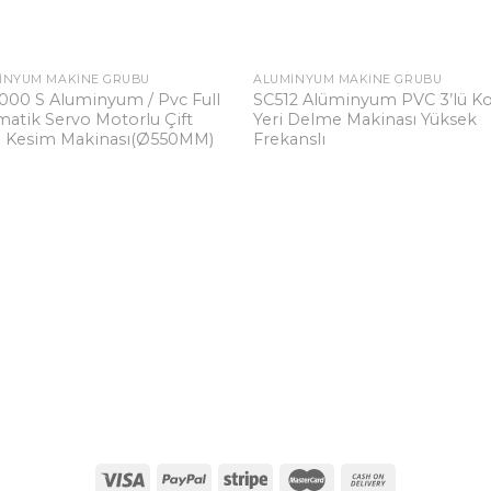
INYUM MAKINE GRUBU
ALÜMINYUM MAKINE GRUBU
Add to
Add 
000 S Aluminyum / Pvc Full
SC512 Alüminyum PVC 3’lü Ko
wishlist
wishl
atik Servo Motorlu Çift
Yeri Delme Makinası Yüksek
 Kesim Makinası(Ø550MM)
Frekanslı