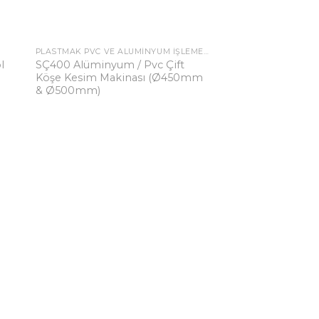
PLASTMAK PVC VE ALÜMINYUM İŞLEME MAKINALARI
to
Add to
l
SÇ400 Alüminyum / Pvc Çift
ist
wishlist
Köşe Kesim Makinası (Ø450mm
& Ø500mm)
ALÜMINYUM MAKINE
SÇ 402 FULL OT
ALÜMİNYUM PVC 
KESİM MAKİNASI