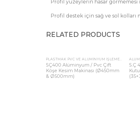
Profil yüzeylerin hasar görmemesi i
Profil destek için sağ ve sol kolları
RELATED PRODUCTS
PLASTMAK PVC VE ALÜMINYUM İŞLEME MAKINALARI
ALÜM
SÇ400 Alüminyum / Pvc Çift
S.Ç 
Add to wishlist
Köşe Kesim Makinası (Ø450mm
Kutu
& Ø500mm)
(35