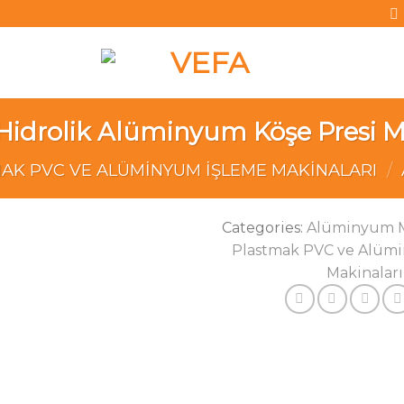
 Hidrolik Alüminyum Köşe Presi M
AK PVC VE ALÜMINYUM İŞLEME MAKINALARI
/
Categories:
Alüminyum 
Plastmak PVC ve Alüm
Add to wishlist
Makinaları