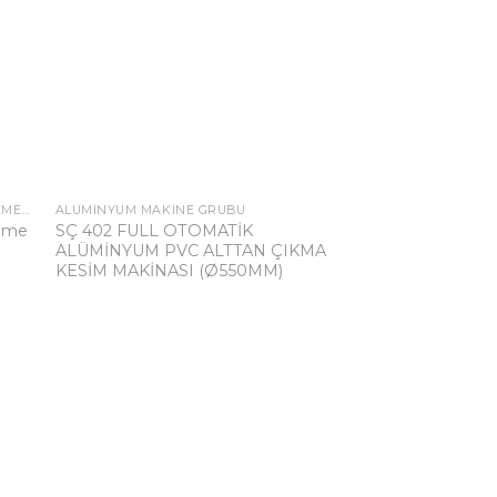
PLASTMAK PVC VE ALÜMINYUM İŞLEME MAKINALARI
ALÜMINYUM MAKINE GRUBU
leme
SÇ 402 FULL OTOMATİK
list
Add to wishlist
ALÜMİNYUM PVC ALTTAN ÇIKMA
KESİM MAKİNASI (Ø550MM)
ALÜMINYUM MAKINE
SÇ431 Alüminyum
Üstten İnme Kesi