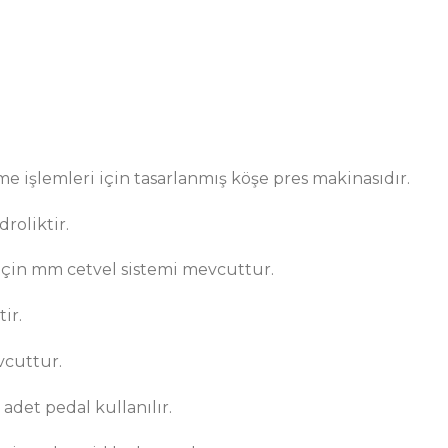
e işlemleri için tasarlanmış köşe pres makinasıdır.
roliktir.
 için mm cetvel sistemi mevcuttur.
ir.
vcuttur.
 adet pedal kullanılır.