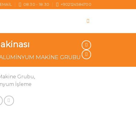
EMAIL
08:30 - 18:30
+902124584700
akinası
ALÜMINYUM MAKINE GRUBU
Makine Grubu
,
inyum İşleme