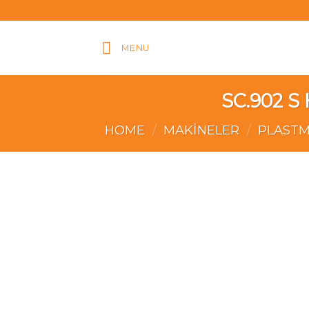
Skip
to
content
MENU
SC.902 S
HOME
/
MAKİNELER
/
PLASTM