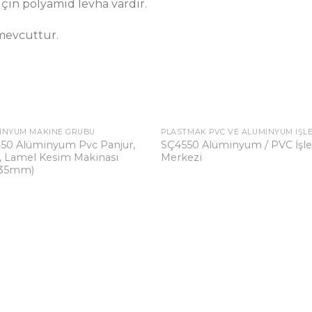
çin polyamid levha vardır.
 mevcuttur.
INYUM MAKINE GRUBU
450 Alüminyum Pvc Panjur,
SÇ4550 Alüminyum / PVC İş
Add to wishlist
Add to wish
, Lamel Kesim Makinası
Merkezi
+35mm)