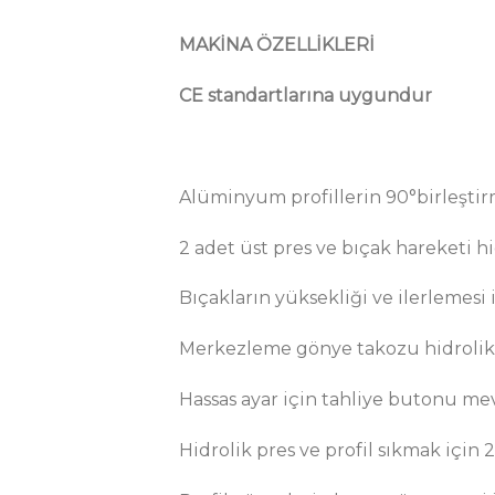
MAKİNA ÖZELLİKLERİ
CE standartlarına uygundur
Alüminyum profillerin 90°birleştirm
2 adet üst pres ve bıçak hareketi hid
Bıçakların yüksekliği ve ilerlemesi
Merkezleme gönye takozu hidrolikt
Hassas ayar için tahliye butonu me
Hidrolik pres ve profil sıkmak için 2