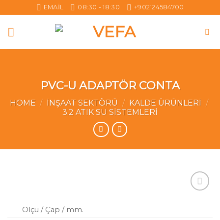
Skip
EMAIL
08:30 - 18:30
+902124584700
to
content
PVC-U ADAPTÖR CONTA
HOME
/
İNŞAAT SEKTÖRÜ
/
KALDE ÜRÜNLERI
/
3.2 ATIK SU SISTEMLERI
Add to
wishlist
Ölçü / Çap / mm.